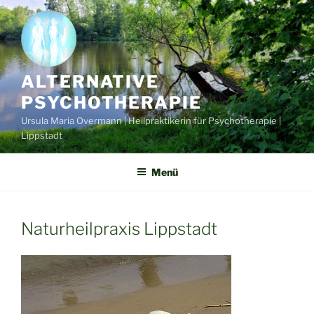
Zum
Inhalt
springen
ALTERNATIVE
PSYCHOTHERAPIE
Ursula Maria Overmann | Heilpraktikerin für Psychotherapie |
Lippstadt
Menü
Naturheilpraxis Lippstadt