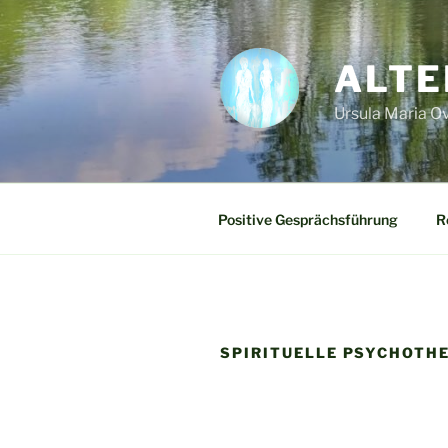
Zum
Inhalt
springen
ALTE
Ursula Maria Ov
Positive Gesprächsführung
R
SPIRITUELLE PSYCHOTH