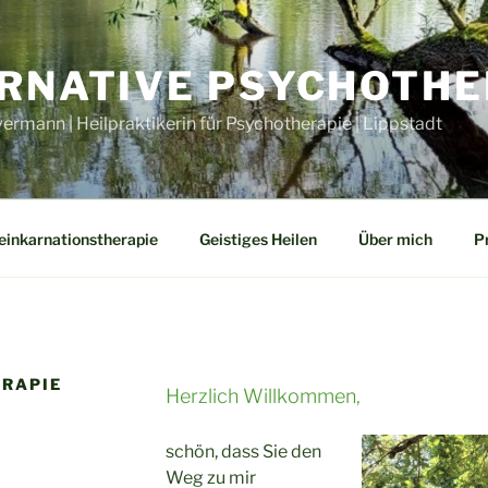
RNATIVE PSYCHOTHE
ermann | Heilpraktikerin für Psychotherapie | Lippstadt
einkarnationstherapie
Geistiges Heilen
Über mich
P
ERAPIE
Herzlich Willkommen,
schön, dass Sie den
Weg zu mir