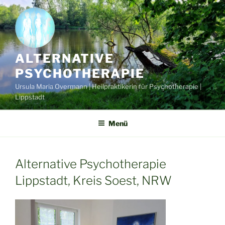
Zum
Inhalt
springen
ALTERNATIVE
PSYCHOTHERAPIE
Ursula Maria Overmann | Heilpraktikerin für Psychotherapie |
Lippstadt
Menü
Alternative Psychotherapie
Lippstadt, Kreis Soest, NRW