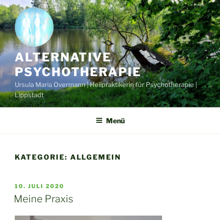
Zum
Inhalt
springen
ALTERNATIVE
PSYCHOTHERAPIE
Ursula Maria Overmann | Heilpraktikerin für Psychotherapie |
Lippstadt
Menü
KATEGORIE:
ALLGEMEIN
VERÖFFENTLICHT
10. JULI 2020
AM
Meine Praxis