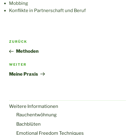
Mobbing
Konflikte in Partnerschaft und Beruf
Beitragsnavigation
Vorheriger
ZURÜCK
Beitrag
Methoden
Nächster
WEITER
Beitrag
Meine Praxis
Weitere Informationen
Rauchentwöhnung
Bachblüten
Emotional Freedom Techniques