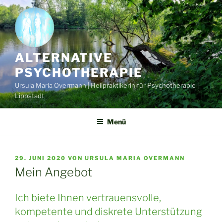
Zum
Inhalt
springen
ALTERNATIVE
PSYCHOTHERAPIE
Ursula Maria Overmann | Heilpraktikerin für Psychotherapie |
Lippstadt
Menü
VERÖFFENTLICHT
29. JUNI 2020
VON
URSULA MARIA OVERMANN
AM
Mein Angebot
Ich biete Ihnen vertrauensvolle,
kompetente und diskrete Unterstützung